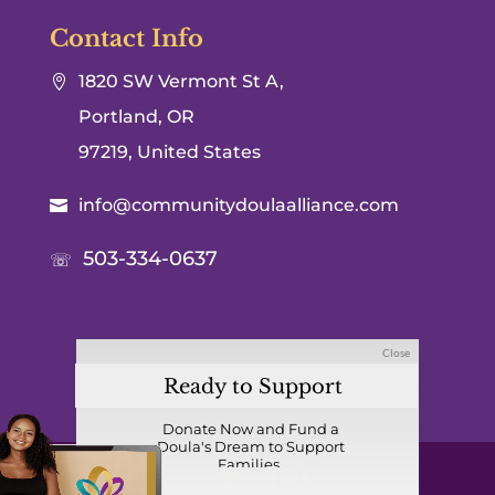
Contact Info
1820 SW Vermont St A,

Portland, OR
97219, United States
info@communitydoulaalliance.com

503-334-0637
☏
Close
Ready to Support
Birth Equity?
Donate Now and Fund a
Doula's Dream to Support
Families.