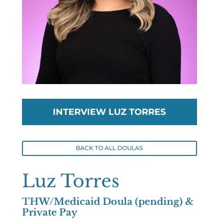
INTERVIEW LUZ TORRES
BACK TO ALL DOULAS
Luz Torres
THW/Medicaid Doula (pending) &
Private Pay